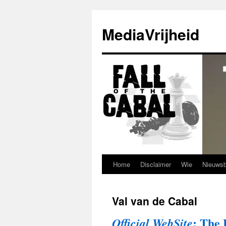
Ga
naar
MediaVrijheid
de
inhoud
Home
Disclaimer
Wie
Nieuwsb
Val van de Cabal
: The 
Official WebSite