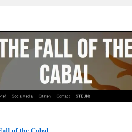
rief
SocialMedia
Citaten
Contact
STEUN!
Fall of the Cabal