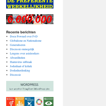
Recente berichten
Docu Powned over FvD
Globalisme en Nationalisme
Generaliseren
Discussie onmogelijk
Leugens over asielzoekers
Absurditeiten
Hantavirus uitbraak
Jodenhaat of kritiek
Dodenherdenking
Discussie